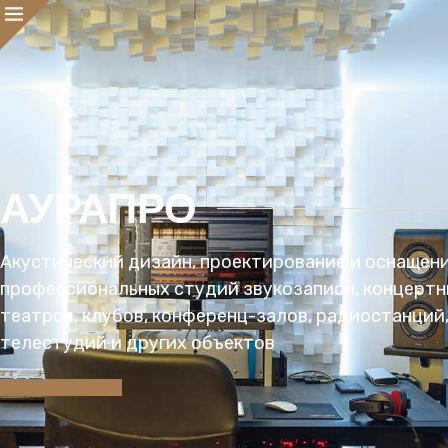
АУРАПРО
Акустический дизайн, проектирование и оснащен
профессиональных студий звукозаписи, концертн
театров, клубов, конференц-залов, радиостанций
телестудий и других объектов
УЗНАТЬ БОЛЬШЕ