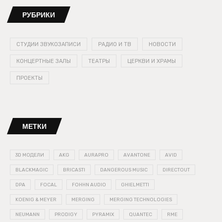
РУБРИКИ
СТУДИИ ЗВУКОЗАПИСИ
РАДИО И ТВ
НОВОСТИ
КОНЦЕРТНЫЕ ЗАЛЫ
ТЕАТРЫ
ЦЕРКВИ И ХРАМЫ
ПРОЕКТЫ
МЕТКИ
3D МОДЕЛИ
AKG
AURAPRO
AVANTONE
AVID
BLACKMAGIC
BRICASTI
DANGEROUS MUSIC
DIRECTOUT
DPA
FOCAL
FOHHN AUDIO
GHIELMETTI
KOENIG & MEYER
MERGING
MERGING TECHNOLOGIES
NEUMANN
PRODIGY
PYRAMIX
QUANTEC
RME