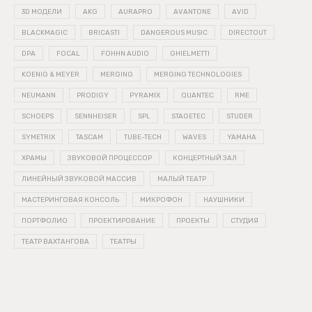
3D МОДЕЛИ
AKG
AURAPRO
AVANTONE
AVID
BLACKMAGIC
BRICASTI
DANGEROUS MUSIC
DIRECTOUT
DPA
FOCAL
FOHHN AUDIO
GHIELMETTI
KOENIG & MEYER
MERGING
MERGING TECHNOLOGIES
NEUMANN
PRODIGY
PYRAMIX
QUANTEC
RME
SCHOEPS
SENNHEISER
SPL
STAGETEC
STUDER
SYMETRIX
TASCAM
TUBE-TECH
WAVES
YAMAHA
ХРАМЫ
ЗВУКОВОЙ ПРОЦЕССОР
КОНЦЕРТНЫЙ ЗАЛ
ЛИНЕЙНЫЙ ЗВУКОВОЙ МАССИВ
МАЛЫЙ ТЕАТР
МАСТЕРИНГОВАЯ КОНСОЛЬ
МИКРОФОН
НАУШНИКИ
ПОРТФОЛИО
ПРОЕКТИРОВАНИЕ
ПРОЕКТЫ
СТУДИЯ
ТЕАТР ВАХТАНГОВА
ТЕАТРЫ